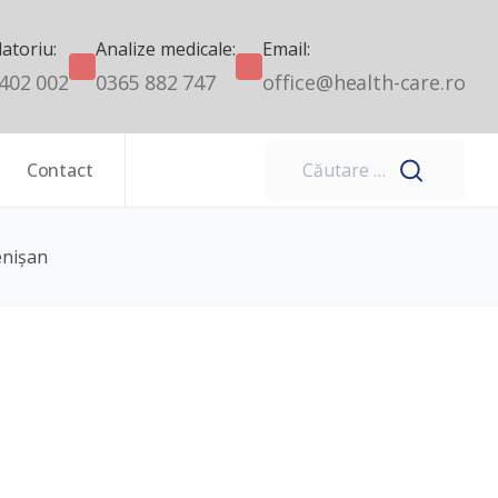
atoriu:
Analize medicale:
Email:
402 002
0365 882 747
office@health-care.ro
Cautare
Contact
enişan