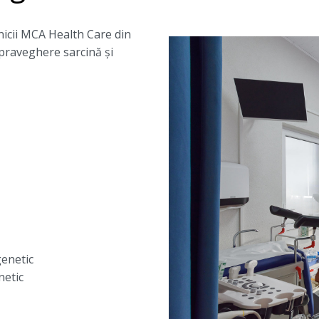
inicii MCA Health Care din
praveghere sarcină și
enetic
etic