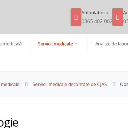
Ambulatoriu:
An
0365 402 002
0
a medicală
Servicii medicale
Analize de labo
i medicale
Servicii medicale decontate de CJAS
Obs
ogie