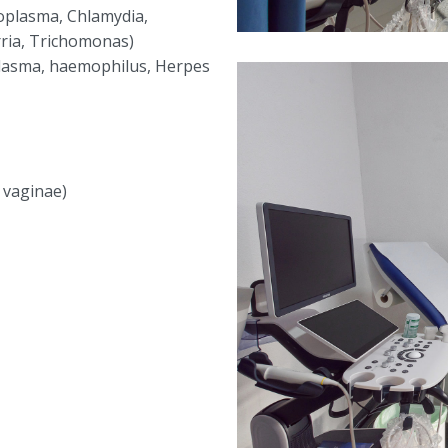
coplasma, Chlamydia,
ria, Trichomonas)
lasma, haemophilus, Herpes
 vaginae)