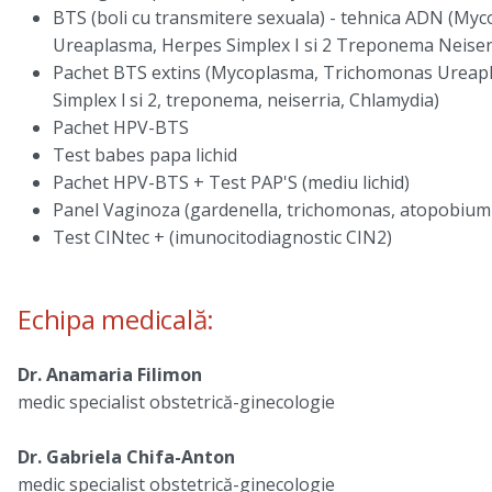
BTS (boli cu transmitere sexuala) - tehnica ADN (My
Ureaplasma, Herpes Simplex I si 2 Treponema Neiser
Pachet BTS extins (Mycoplasma, Trichomonas Ureap
Simplex l si 2, treponema, neiserria, Chlamydia)
Pachet HPV-BTS
Test babes papa lichid
Pachet HPV-BTS + Test PAP'S (mediu lichid)
Panel Vaginoza (gardenella, trichomonas, atopobium
Test CINtec + (imunocitodiagnostic CIN2)
Echipa medicală:
Dr. Anamaria Filimon
medic specialist obstetrică-ginecologie
Dr. Gabriela Chifa-Anton
medic specialist obstetrică-ginecologie