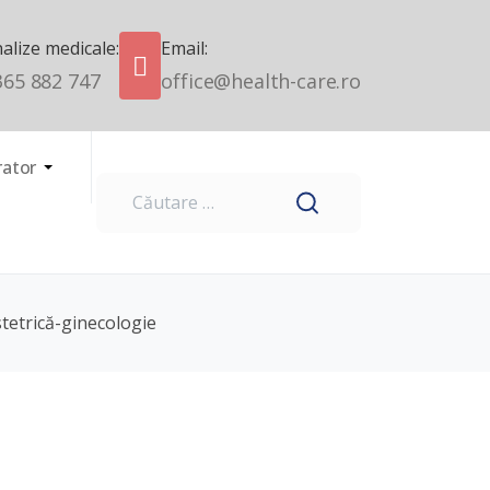
alize medicale:
Email:
365 882 747
office@health-care.ro
rator
Cautare
tetrică-ginecologie